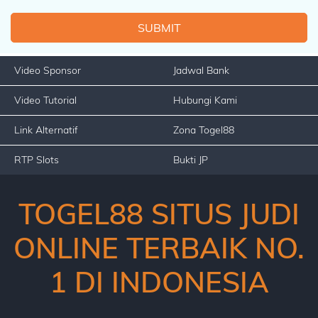
SUBMIT
2021 ©
TOGEL88-
ASIA All
right
Video Sponsor
Jadwal Bank
reserved
Video Tutorial
Hubungi Kami
Link Alternatif
Zona Togel88
RTP Slots
Bukti JP
TOGEL88 SITUS JUDI
ONLINE TERBAIK NO.
1 DI INDONESIA