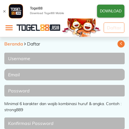
Togel88
×
DOWNLOAD
Download Togel88 Mobile
BERANDA
Daftar
NEWS :
TOGEL88 menghadirkan sistem DEPOSIT YANG SEMAKIN MUDA
DAFTAR
Beranda
Daftar
TOGEL
LIVE
CASINO
SLOT
GAMES
ESPORTS
Minimal 6 karakter dan wajib kombinasi huruf & angka. Contoh :
strong889
DEPOSIT
HISTORY