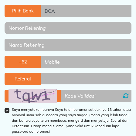
Pilih Bank
REFERRAL
PROMOSI
HUBUNGI
KAMI
DOWNLOAD
+62
DAFTAR
Referral
MASUK
Lupa
Password?
Saya menyatakan bahwa Saya telah berumur setidaknya 18 tahun atau
minimal umur sah di negara yang saya tinggal (mana yang lebih tinggi)
dan bahwa saya telah membaca, mengerti dan menyetujui Syarat dan
Butuh
LIVE
Ketentuan. Harap mengisi email yang valid untuk keperluan lupa
Bantuan?
CHAT
password dan promosi