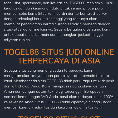
togel, slot, sportsbook, dan live casino. TOGEL88 menjamin 100%
kerahasiaan dan keamanan data untuk semua privasi para
member setia kami. Situs kami berdiri dan terbentuk di server
dengan teknologi berkualitas tinggi yang tentunya akan
membuat pengalaman bermain Anda semakin berbeda dengan
situs-situs judi online lainnya. Segera bergabung bersama kami
untuk dapat mulai bermain dan menangkan jackpot hingga
milyaran rupiah
TOGEL88 SITUS JUDI ONLINE
TERPERCAYA DI ASIA
Sebagai situs yang memang sudah terpercaya, kami
mengutamakan kenyamanan para player atau pemain tercinta
kami. Member setia situs TOGEL88 tidak perlu ragu untuk deposit
dan withdrawal Anda. Kami memproses dana player dengan
Aman dan dengan sistem teknologi tercanggih. Berapapun
nominal kemenangan WD Anda, pasti akan terbayar lunas 100%
ke rekening Anda. Situs TOGEL88 telah dipercaya hingga jutaan
member karena kredibilitas dan kejujuran dalam situs kami.