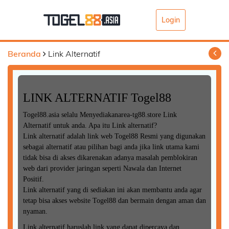
Login
Beranda
Link Alternatif
LINK ALTERNATIF Togel88
Togel88.asia selalu Menyediakanarea-tg88.store Link
Alternatif untuk anda. Apa itu Link alternatif?
Link alternatif adalah link web Togel88 Resmi yang digunakan
sebagai alternatif atau pilihan bagi anda jika link utama kami
tidak bisa di akses dikarenakan adanya masalah pemblokiran
web dari provider jaringan seperti Nawala dan Internet
Positif.
Link alternatif yang di sediakan ini akan membantu anda agar
tetap bisa akses website Togel88 dan bermain dengan aman dan
nyaman.
Link alternatif haruslah link yang dapat dipercaya dan