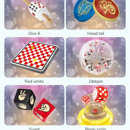
2021 ©
TOGEL88-
ASIA All
right
Dice 6
Head tail
reserved
Red white
24dspin
Suwit
Bingo sicbo