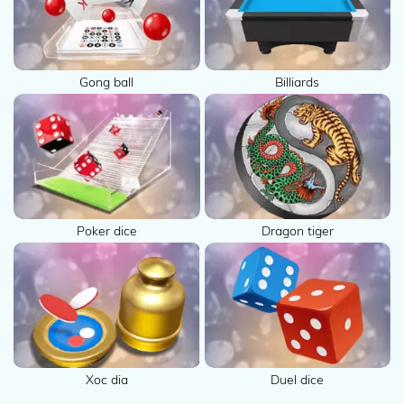
Gong ball
Billiards
Poker dice
Dragon tiger
Xoc dia
Duel dice