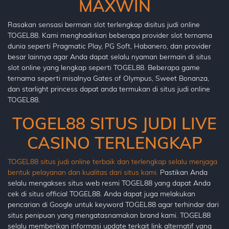
MAXWIN
Rasakan sensasi bermain slot terlengkap disitus judi online
TOGEL88. Kami menghadirkan beberapa provider slot ternama
dunia seperti Pragmatic Play, PG Soft, Habanero, dan provider
besar lainnya agar Anda dapat selalu nyaman bermain di situs
slot online yang lengkap seperti TOGEL88. Beberapa game
ternama seperti misalnya Gates of Olympus, Sweet Bonanza,
dan starlight princess dapat anda termukan di situs judi online
TOGEL88.
TOGEL88 SITUS JUDI LIVE
CASINO TERLENGKAP
TOGEL88 situs judi online terbaik dan terlengkap selalu menjaga
bentuk pelayanan dan kualitas dari situs kami.
Pastikan Anda
selalu mengakses situs web resmi TOGEL88 yang dapat Anda
cek di situs official TOGEL88. Anda dapat juga melakukan
pencarian di Google untuk keyword TOGEL88 agar terhindar dari
situs penipuan yang mengatasnamakan brand kami. TOGEL88
selalu memberikan informasi update terkait link alternatif yang